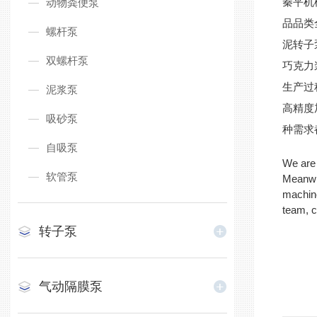
秦平机
动物粪便泵
品品类
螺杆泵
泥转子
双螺杆泵
巧克力
生产过
泥浆泵
高精度
吸砂泵
种需求
自吸泵
We are 
软管泵
Meanwh
machin
team, c
转子泵
气动隔膜泵