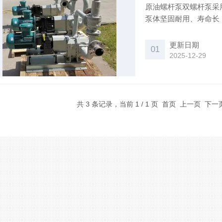
原油螺杆泵双螺杆泵采
泵体坚固耐用、寿命长；
无需引流罐泵。气液自
象，使泵装置同时具备
更新日期
01
2025-12-29
共 3 条记录，当前 1 / 1 页 首页 上一页 下