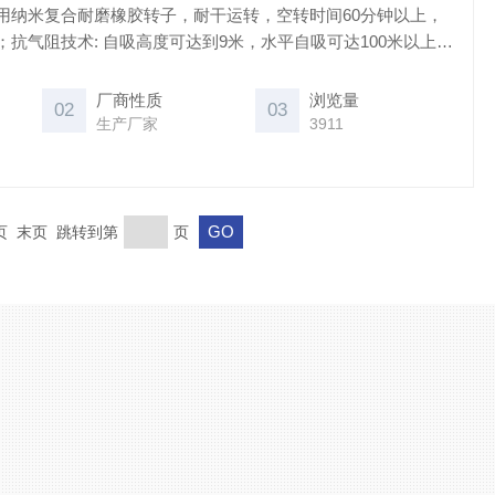
用纳米复合耐磨橡胶转子，耐干运转，空转时间60分钟以上，
抗气阻技术: 自吸高度可达到9米，水平自吸可达100米以上，
适应集成箱有效消除抽气（100米自吸）过程中的气阻、汽蚀现
泵、压缩机的输气和输液功能。
厂商性质
浏览量
02
03
生产厂家
3911
一页 末页 跳转到第
页