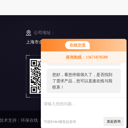
公司地址：
上海市金山工业区亭卫公路6495弄168号5幢3楼
在线交流
您好！欢迎前来咨询，很高兴为您
咨询热线：13671878588
服务，请问您要咨询什么问题呢？
扫
一
扫
您好，看您停留很久了，是否找到
添
了需求产品，您可以直接在线与我
加
微
联系！
信
技术支持：
环保在线
管理登陆
发起咨询
可按Enter键发起咨询