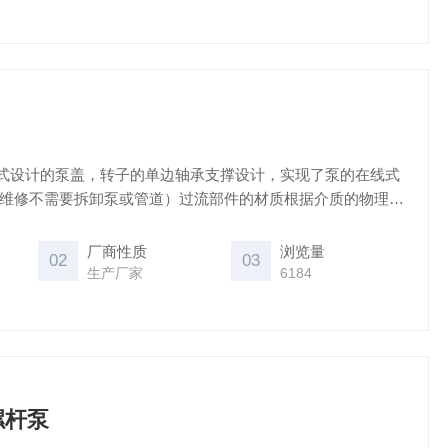
式设计的泵盖，转子的单边轴承支撑设计，实现了泵的在线式
和维修不需要拆卸泵或管道）过流部件的材质根据介质的物理化
求。QP186和 QP252系列产品配有可更换转子尖的转子，进一
易行，同时也降低了运行成本。所有产品系列都可提供不锈钢转
厂商性质
浏览量
02
03
 PTFE转子。
生产厂家
6184
螺杆泵