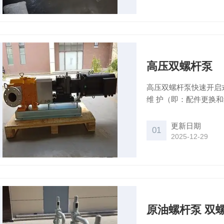
高压双螺杆泵
高压双螺杆泵快速开启
维 护（即：配件更换
学特性而定制，*工况要
步实现 了维护的简便
更新日期
01
子，部分产品系列可提供
2025-12-29
原油螺杆泵 双