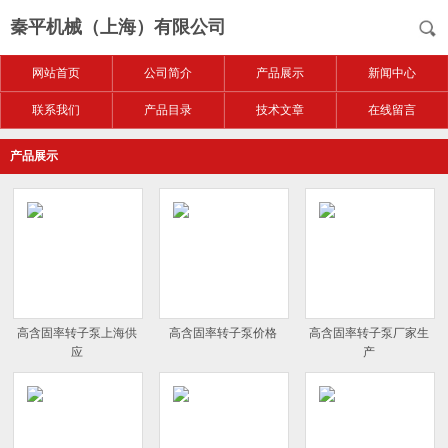
秦平机械（上海）有限公司
网站首页
公司简介
产品展示
新闻中心
联系我们
产品目录
技术文章
在线留言
产品展示
高含固率转子泵上海供
高含固率转子泵价格
高含固率转子泵厂家生
应
产