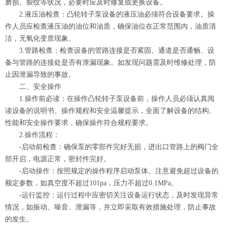
磨损、裂纹等状况，必要时应及时修复或更换设备。
2.液压油检查：凸轮转子泵设备的液压油必须符合设备要求。操
作人员应检查液压油的油位和油质，确保油位在正常范围内，油质清
洁，无氧化变质现象。
3.管路检查：检查设备的管路连接是否紧固、通道是否通畅、设
备与管路的连接处是否有泄漏现象。如发现问题需及时维修处理，防
止因泄漏导致的事故。
二、安全操作
1.操作前必读：在操作凸轮转子泵设备前，操作人员必须认真阅
读设备的说明书、操作规程和安全温馨提示，全面了解设备的结构、
性能和安全操作要求，确保操作符合规程要求。
2.操作流程：
-启动前检查：确保泵的零部件完好无损，进出口管路上的阀门全
部开启，电源正常，密封件完好。
-启动操作：按照规定的操作程序启动泵体。注意避免超过设备的
额定参数，如真空度不超过101pa，压力不超过0.1MPa。
-运行监控：运行过程中应密切关注设备运行状态，及时发现异常
情况，如振动、噪音、泄漏等，并立即采取有效措施处理，防止事故
的发生。